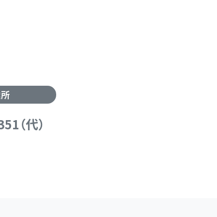
業所
5351（代）