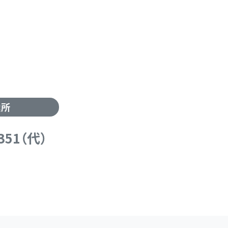
業所
5351（代）